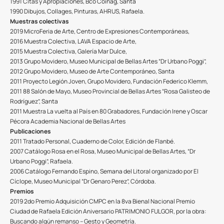
1991 Citas y Apropiaciones, Bco Coinag, Santa
1990 Dibujos, Collages, Pinturas, AHRUS, Rafaela.
Muestras colectivas
2019 MicroFeria de Arte, Centro de Expresiones Contemporáneas,
2016 Muestra Colectiva, LAVA Espacio de Arte,
2015 Muestra Colectiva, Galería Mar Dulce,
2013 Grupo Movidero, Museo Municipal de Bellas Artes “Dr Urbano Poggi”,
2012 Grupo Movidero, Museo de Arte Contemporáneo, Santa
2011 Proyecto Legión Joven, Grupo Movidero, Fundación Federico Klemm,
2011 88 Salón de Mayo, Museo Provincial de Bellas Artes “Rosa Galisteo de
Rodríguez”, Santa
2011 Muestra La vuelta al País en 80 Grabadores, Fundación Irene y Oscar
Pécora Academia Nacional de Bellas Artes
Publicaciones
2011 Tratado Personal, Cuaderno de Color, Edición de Flanbé.
2007 Catálogo Rosa en el Rosa, Museo Municipal de Bellas Artes, “Dr
Urbano Poggi”, Rafaela.
2006 Catálogo Fernando Espino, Semana del Litoral organizado por El
Cíclope, Museo Municipal “Dr Genaro Perez”, Córdoba.
Premios
2019 2do Premio Adquisición CMPC en la 8va Bienal Nacional Premio
Ciudad de Rafaela Edición Aniversario PATRIMONIO FULGOR, por la obra:
Buscando algún remanso – Gesto y Geometría.